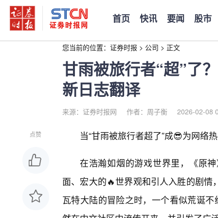
首页
快讯
要闻
股市
您当前的位置：
证券时报
>
公司
>
正文
甘雨被旅行者“超”了
新日志翻译
来源：证券时报网
作者：周子衡
2026-02-08 
当“甘雨被旅行者超了”成😎为网络
点赞
在浩瀚如烟的游戏世界里，《原神
面、宏大的🔥世界观和引人入胜的剧情
瓦特大陆的冒险之时，一个看似荒诞不经