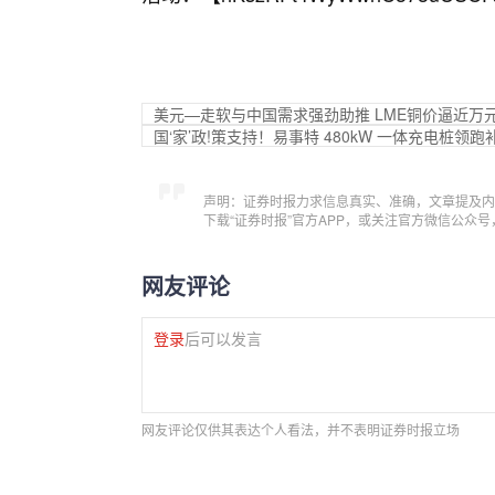
美元—走软与中国需求强劲助推 LME铜价逼近万
国‘家’政!策支持！易事特 480kW 一体充电桩领
声明：证券时报力求信息真实、准确，文章提及内
下载“证券时报”官方APP，或关注官方微信公众
网友评论
登录
后可以发言
网友评论仅供其表达个人看法，并不表明证券时报立场