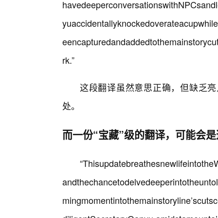
havedeeperconversationswithNPCsandle
yuaccidentallyknockedoverateacupwhil
eencapturedandaddedtothemainstorycut
rk.”
这段翻译虽然意思正确，但缺乏亮
处。
而一份“宝藏”级的翻译，可能会是
“ThisupdatebreathesnewlifeintotheW
andthechancetodelvedeeperintotheuntol
mingmomentintothemainstoryline’scuts