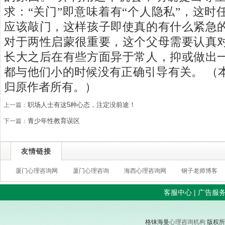
求：
“
关门
”
即意味着有
“
个人隐私
”
，这时
应该敲门，这样孩子即使真的有什么紧急
对于两性启蒙很重要，这个父母需要认真
长大之后在有些方面异于常人，抑或做出
都与他们小的时候没有正确引导有关。
（
归原作者所有。）
职场人士有这5种心态，注定没前途！
上一篇：
青少年性教育误区
下一篇：
友情链接
厦门心理咨询网
厦门心理咨询
海西心理咨询网
钢子老师博客
客服中心
|
广告服
格铼海曼
心理咨询机构
版权所