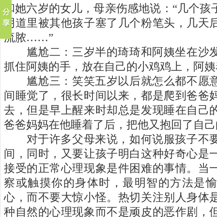
和她六岁的女儿，母亲伤感地说：
“
几个孩
阴道里被其他孩子塞了几个粉笔头，几天
流脓
……”
尴尬二：三岁半的琦琦和阿姨坐在沙发
抓住阿姨的手，放在自己的小鸡鸡上，阿姨
尴尬三：笑笑五岁以后就怎么都不愿意
间睡觉了，很长时间以来，都是爬到爸爸
去，但是早上醒来时却总是发现睡在自己
爸爸妈妈在他睡着了后，把他又抱回了自己
对于许多父母来说，如何说服孩子不要
间，同时，又要让孩子明白这种好奇心是
接受的正常心理现象是件困难的事情。当
察或触摸你的身体时，最明智的方法是
心，而不要大惊小怪。热切关注别人身体
种自然的心理现象而不是顽皮的恶作剧，