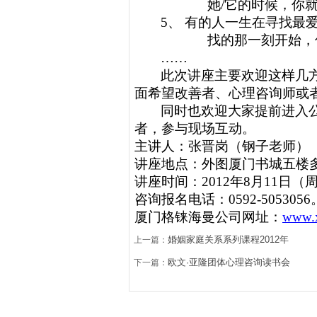
她/它的时候，你
5、
有的人一生在寻找最
找的那一刻开始，
……
此次讲座主要欢迎这样几
面希望改善者、心理咨询师或
同时也欢迎大家提前进入
者，参与现场互动。
主讲人：张晋岗（钢子老师）
讲座地点：外图厦门书城五楼
讲座时间：
20
12
年
8
月
11
日（
咨询报名电话：
0592-505305
6
厦门格铼海曼公司网址：
www.
婚姻家庭关系系列课程2012年
上一篇：
欧文·亚隆团体心理咨询读书会
下一篇：