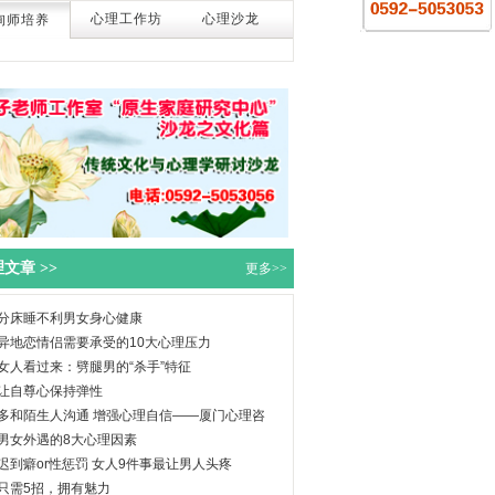
心理工作坊
心理沙龙
询师培养
文章 >>
更多>>
分床睡不利男女身心健康
异地恋情侣需要承受的10大心理压力
女人看过来：劈腿男的“杀手”特征
让自尊心保持弹性
多和陌生人沟通 增强心理自信——厦门心理咨
询
男女外遇的8大心理因素
迟到癖or性惩罚 女人9件事最让男人头疼
只需5招，拥有魅力