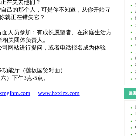
就正在失去他们？
爱自己的那个人，可是你不知道，从你开始寻
你就正在错失它？
方面人员参加：有成长愿望者、在家庭生活方
者相关团体负责人。
公司网站进行提问，或者电话报名成为体验
多功能厅（莲坂国贸对面）
周六）下午
3
点
-5
点。
。
xmglhm.com
www.hxxlzx.com
最新