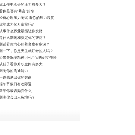
你工作中承受的压力有多大？
看你是否有“暴富”的命
经典心理压力测试 看你的压力程度
你能成为亿万富翁吗?
从事什么职业最能让你发财
是什么影响和决定你的智商？
测试看你内心的善良度有多深？
测一下，你是天生就好命的人吗？
心累失眠没精神 小心“心理疲劳”作怪
从鞋子看你升职空间有多大
测测你的沟通能力
一道题测出你的智商
端午节假日有啥际遇
新年你最该抛弃什么
测测你会出人头地吗？