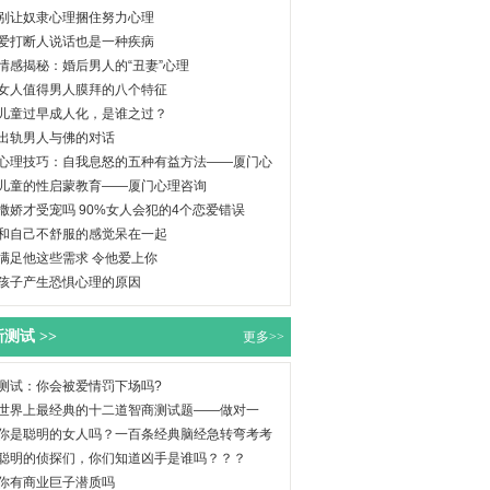
别让奴隶心理捆住努力心理
爱打断人说话也是一种疾病
情感揭秘：婚后男人的“丑妻”心理
女人值得男人膜拜的八个特征
儿童过早成人化，是谁之过？
出轨男人与佛的对话
心理技巧：自我息怒的五种有益方法——厦门心
理
儿童的性启蒙教育——厦门心理咨询
撒娇才受宠吗 90%女人会犯的4个恋爱错误
和自己不舒服的感觉呆在一起
满足他这些需求 令他爱上你
孩子产生恐惧心理的原因
测试 >>
更多>>
测试：你会被爱情罚下场吗?
世界上最经典的十二道智商测试题——做对一
半，
你是聪明的女人吗？一百条经典脑经急转弯考考
你
聪明的侦探们，你们知道凶手是谁吗？？？
你有商业巨子潜质吗