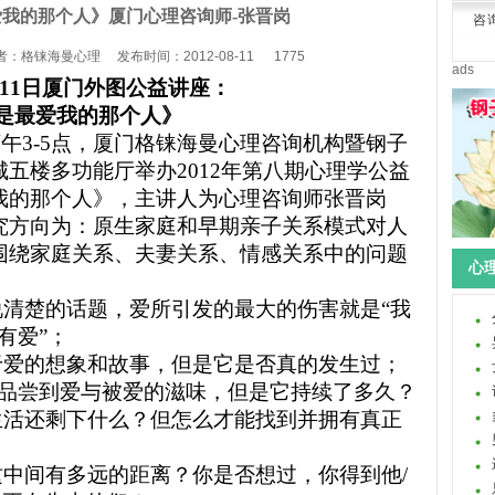
我的那个人》厦门心理咨询师-张晋岗
咨
格铼海曼心理 发布时间：2012-08-11 1775
ads
8月11日厦门外图公益讲座：
是最爱我的那个人》
下午
3-5
点，厦门格铼海曼心理咨询机构暨钢子
城五楼多功能厅举办
2012
年第八期
心理学公益
我的那个人
》，主讲人为心理咨询师张晋岗
究方向为：原生家庭和早期亲子关系模式对人
围绕家庭关系、夫妻关系、情感关系中的问题
心理
清楚的话题，爱所引发的最大的伤害就是“我
有爱”；
于爱的想象和故事，但是它是否真的发生过；
品尝到爱与被爱的滋味，但是它持续了多久？
生活还剩下什么？但怎么才能找到并拥有真正
中间有多远的距离？你是否想过，你得到他/