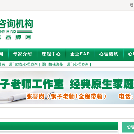
返
闻
专家介绍
课程中心
企业EAP
心理测试
心
晋岗
|
厦门婚姻心理咨询
|
厦门格铼海曼
|
厦门心理咨询
|
心理