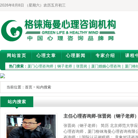
2026年8月8日 （星期六）农历五月初三
网站首页
心理文章
心理新闻
专家介绍
课程
热门搜索：
厦门心理咨询师
|
钢子老师
|
张晋岗
|
厦门婚姻心理咨询
|
厦门格
当前位置：
首页
>
站内搜索
站内搜索
主任心理咨询师-张晋岗（钢子老师
张晋岗（钢子老师） 简历 北京师范大学
心理咨询师，厦门格铼海曼心理咨询有限公
咨询师；| 国际认证催眠师； 意象对话