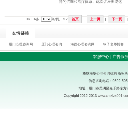
特的咨询和治疗体系。此次讲座围绕这
10
/
116
条,
条/页,
1
/
12
首页
|
上一页
|
下一页
友情链接
厦门心理咨询网
厦门心理咨询
海西心理咨询网
钢子老师博客
客服中心
|
广告服
格铼海曼
心理咨询机构
版权所
信息咨询电话：0592-505305
地址：厦门市思明区嘉禾路东方明珠
Copyright 2012-2013
www.xmxlzx001.c