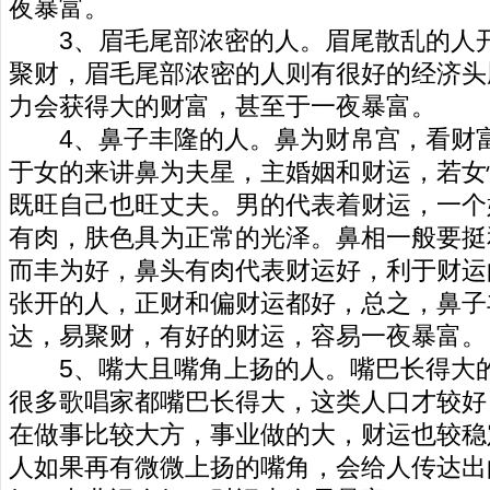
夜暴富。
3、眉毛尾部浓密的人。眉尾散乱的人开
聚财，眉毛尾部浓密的人则有很好的经济头
力会获得大的财富，甚至于一夜暴富。
4、鼻子丰隆的人。鼻为财帛宫，看财富
于
女
的来讲鼻为夫星，主婚姻和财运，若女
既旺自己也旺丈夫。
男
的代表着财运，一个
有肉，肤色具为正常的光泽。鼻相一般要挺
而丰为好，鼻头有肉代表财运好，利于财运
张开的人，正财和偏财运都好，总之，鼻子
达，易聚财，有好的财运，容易一夜暴富。
5、嘴大且嘴角上扬的人。嘴巴长得大的
很多歌唱家都嘴巴长得大，这类人口才较好
在做事比较大方，事业做的大，财运也较稳
人如果再有微微上扬的嘴角，会给人传达出