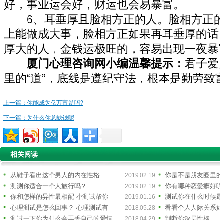
好，事业运会好，财运也会易暴富。
6、耳垂厚且脸相方正的人。脸相方正的
上能做成大事，脸相方正如果再耳垂厚的话
厚大的人，金钱运极旺的，容易出现一夜暴
厦门心理咨询网
小编温馨提示：
君子爱
里的“道”，底线是遵纪守法，根本是勤劳致
上一篇：你能成为亿万富翁吗?
下一篇：为什么你总缺钱呢
相关阅读
从鞋子看出这个男人的内在性格
你是不是朋友圈里
2019.02.19
测测你适合一个人旅行吗？
你有哪种恋爱癖好
2019.02.19
你和怎样的异性最相配 小测试帮你
测试你在什么时候
2019.01.16
心理测试是怎么回事？ 心理测试有
看看个人人际关系
2018.05.28
测试一下你为什么会弄丢自己的爱情
判断你深层性格
2018.04.29