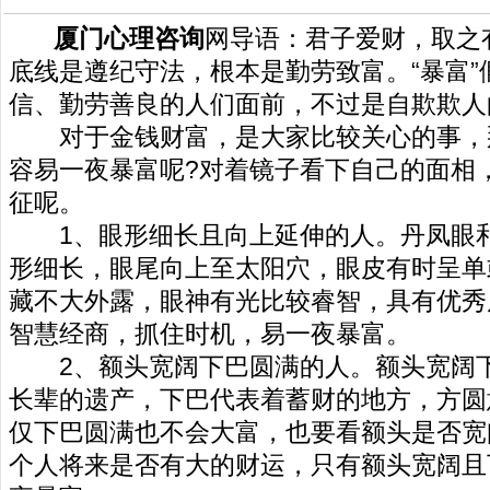
厦门心理咨询
网导语：君子爱财，取之有
底线是遵纪守法，根本是勤劳致富。“暴富”
信、勤劳善良的人们面前，不过是自欺欺人
对于金钱财富，是大家比较关心的事，
容易一夜暴富呢?对着镜子看下自己的面相
征呢。
1、眼形细长且向上延伸的人。丹凤眼和
形细长，眼尾向上至太阳穴，眼皮有时呈单
藏不大外露，眼神有光比较睿智，具有优秀
智慧经商，抓住时机，易一夜暴富。
2、额头宽阔下巴圆满的人。额头宽阔下
长辈的遗产，下巴代表着蓄财的地方，方圆
仅下巴圆满也不会大富，也要看额头是否宽
个人将来是否有大的财运，只有额头宽阔且