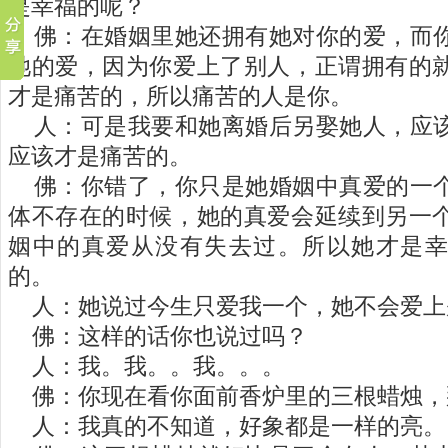
是幸福的呢？
佛：在婚姻里她还拥有她对你的爱，而
她的爱，因为你爱上了别人，正谓拥有的
才是痛苦的，所以痛苦的人是你。
人：可是我要和她离婚后另娶她人，应
应该才是痛苦的。
佛：你错了，你只是她婚姻中真爱的一
体不存在的时候，她的真爱会延续到另一
姻中的真爱从没有失去过。所以她才是
的。
人：她说过今生只爱我一个，她不会爱上
佛：这样的话你也说过吗？
人：我。我。。我。。。
佛：你现在看你面前香炉里的三根蜡烛，
人：我真的不知道，好象都是一样的亮。