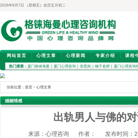
2026年8月7日 （星期五）农历五月初二
网站首页
心理文章
心理新闻
专家介绍
课程
热门搜索：
厦门格铼海曼
|
厦门心理咨询
|
张晋岗
|
钢子老师
|
厦门心理咨询
当前位置：
首页
>
心理文章
婚姻情感
出轨男人与佛的对
来源：心理咨询 作者： 发布时间：201