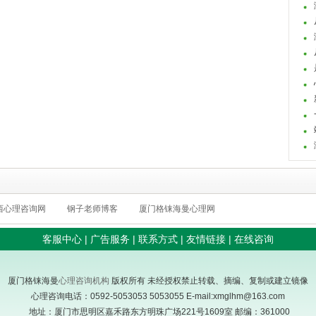
西心理咨询网
钢子老师博客
厦门格铼海曼心理网
客服中心
|
广告服务
|
联系方式
|
友情链接
|
在线咨询
厦门格铼海曼
心理咨询机构
版权所有 未经授权禁止转载、摘编、复制或建立镜像
心理咨询电话：0592-5053053 5053055 E-mail:xmglhm@163.com
地址：厦门市思明区嘉禾路东方明珠广场221号1609室 邮编：361000