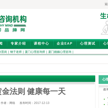
返
闻
专家介绍
课程中心
企业EAP
心理测试
心
张晋岗
|
钢子老师
|
厦门心理咨询师
|
厦门婚姻心理咨询
|
心理
黄金法则 健康每一天
咨
者：网络 发布时间：2017-12-13