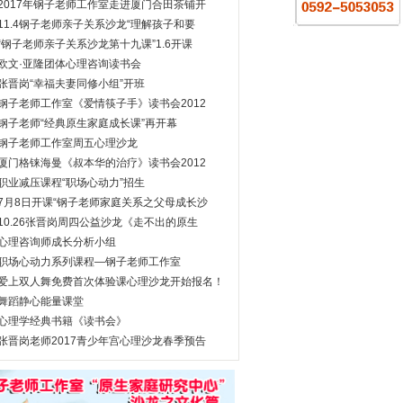
2017年钢子老师工作室走进厦门合田茶铺开
11.4钢子老师亲子关系沙龙“理解孩子和要
“钢子老师亲子关系沙龙第十九课”1.6开课
欧文·亚隆团体心理咨询读书会
张晋岗“幸福夫妻同修小组”开班
钢子老师工作室《爱情筷子手》读书会2012
钢子老师“经典原生家庭成长课”再开幕
钢子老师工作室周五心理沙龙
厦门格铼海曼《叔本华的治疗》读书会2012
职业减压课程“职场心动力”招生
7月8日开课“钢子老师家庭关系之父母成长沙
10.26张晋岗周四公益沙龙《走不出的原生
心理咨询师成长分析小组
职场心动力系列课程—钢子老师工作室
爱上双人舞免费首次体验课心理沙龙开始报名！
舞蹈静心能量课堂
心理学经典书籍《读书会》
张晋岗老师2017青少年宫心理沙龙春季预告