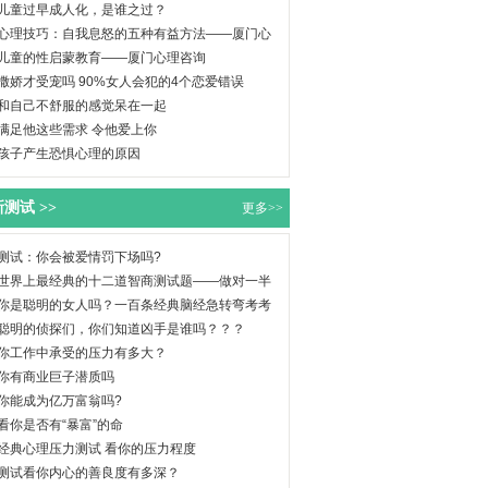
儿童过早成人化，是谁之过？
心理技巧：自我息怒的五种有益方法——厦门心
儿童的性启蒙教育——厦门心理咨询
撒娇才受宠吗 90%女人会犯的4个恋爱错误
和自己不舒服的感觉呆在一起
满足他这些需求 令他爱上你
孩子产生恐惧心理的原因
测试 >>
更多>>
测试：你会被爱情罚下场吗?
世界上最经典的十二道智商测试题——做对一半
你是聪明的女人吗？一百条经典脑经急转弯考考
聪明的侦探们，你们知道凶手是谁吗？？？
你工作中承受的压力有多大？
你有商业巨子潜质吗
你能成为亿万富翁吗?
看你是否有“暴富”的命
经典心理压力测试 看你的压力程度
测试看你内心的善良度有多深？