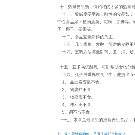
十、热量要平衡，例如吃的太多的热量时
十一、酸碱度要平衡，酸性的食品如：
中性食品如：植物油类、淀粉、蔗糖等。
子、椰子、硬果等。
十二、食品宜选新鲜的为主。
十三、凡长霉菌、发酵、腐烂的食物不
十四、烹调方法谨量以蒸、煮、焖、烩
十五、宜多喝优酪乳，可以帮助食物分解
十六、孔子最重视饮食卫生，他提出五
1、 品发霉变质不食。
2、 物腐烂不食。
3、 物变质不食。
4、 味不正不食。
5、调不当不食。
十七、素食是最卫生的摄食养生食品，不
上一篇：看清你的他，是否值得托付终身？