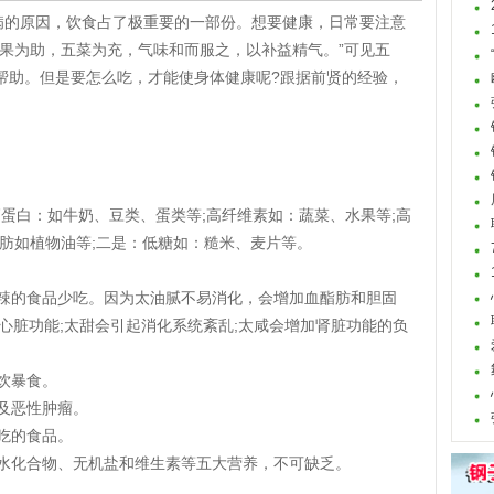
致病的原因，饮食占了极重要的一部份。想要健康，日常要注意
五果为助，五菜为充，气味和而服之，以补益精气。”可见五
帮助。但是要怎么吃，才能使身体健康呢?跟据前贤的经验，
蛋白：如牛奶、豆类、蛋类等;高纤维素如：蔬菜、水果等;高
肪如植物油等;二是：低糖如：糙米、麦片等。
辣的食品少吃。因为太油腻不易消化，会增加血酯肪和胆固
心脏功能;太甜会引起消化系统紊乱;太咸会增加肾脏功能的负
饮暴食。
及恶性肿瘤。
吃的食品。
水化合物、无机盐和维生素等五大营养，不可缺乏。