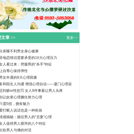
文章 >>
更多>>
分床睡不利男女身心健康
异地恋情侣需要承受的10大心理压力
女人看过来：劈腿男的“杀手”特征
让自尊心保持弹性
男女外遇的8大心理因素
多和陌生人沟通 增强心理自信——厦门心理咨
迟到癖or性惩罚 女人9件事最让男人头疼
别让奴隶心理捆住努力心理
只需5招，拥有魅力
爱打断人说话也是一种疾病
情感揭秘：婚后男人的“丑妻”心理
女人值得男人膜拜的八个特征
出轨男人与佛的对话