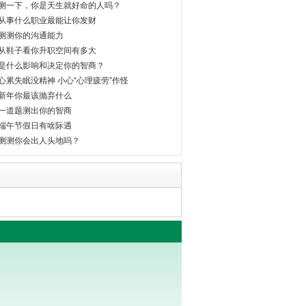
测一下，你是天生就好命的人吗？
从事什么职业最能让你发财
测测你的沟通能力
从鞋子看你升职空间有多大
是什么影响和决定你的智商？
心累失眠没精神 小心“心理疲劳”作怪
新年你最该抛弃什么
一道题测出你的智商
端午节假日有啥际遇
测测你会出人头地吗？