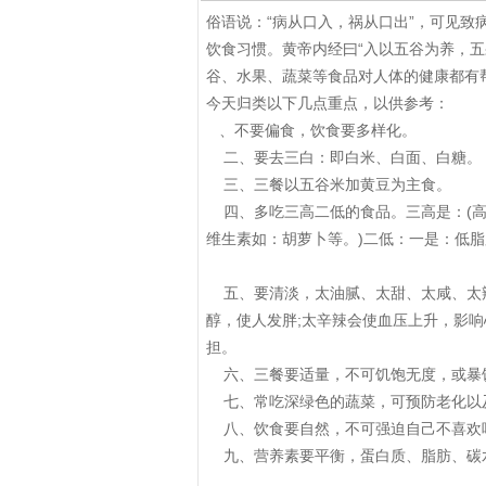
俗语说：“病从口入，祸从口出”，可见
饮食习惯。黄帝内经曰“入以五谷为养，
谷、水果、蔬菜等食品对人体的健康都有
今天归类以下几点重点，以供参考：
、不要偏食，饮食要多样化。
二、要去三白：即白米、白面、白糖。
三、三餐以五谷米加黄豆为主食。
四、多吃三高二低的食品。三高是：(高
维生素如：胡萝卜等。)二低：一是：低脂
五、要清淡，太油腻、太甜、太咸、太
醇，使人发胖;太辛辣会使血压上升，影响
担。
六、三餐要适量，不可饥饱无度，或暴
七、常吃深绿色的蔬菜，可预防老化以
八、饮食要自然，不可强迫自己不喜欢
九、营养素要平衡，蛋白质、脂肪、碳